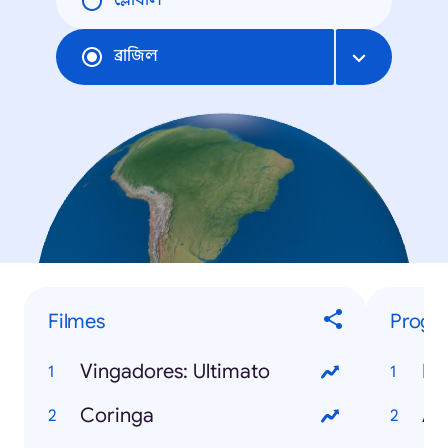
গ্লোবাল
ব্রাজিল
Filmes
Progr
Vingadores: Ultimato
BB
Coringa
A 