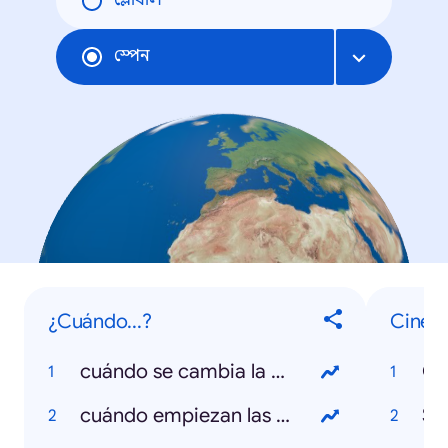
গ্লোবাল
স্পেন
¿Cuándo...?
Cine, t
cuándo se cambia la hora
Gr
cuándo empiezan las rebajas
Su