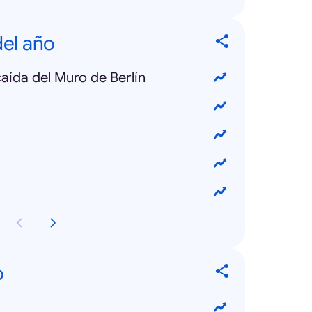
el año
caída del Muro de Berlín
o