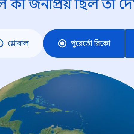
ে কী জনপ্রিয় ছিল তা দে
গ্লোবাল
পুয়ের্তো রিকো