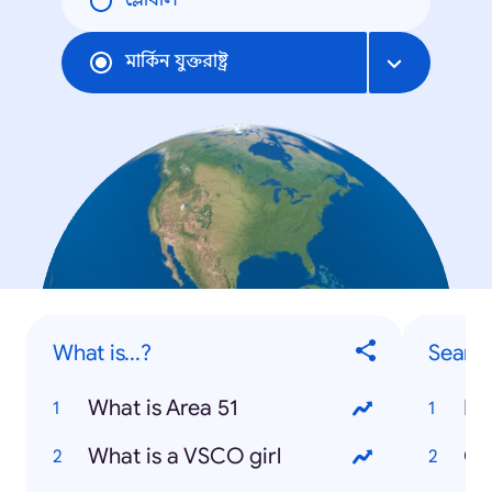
গ্লোবাল
মার্কিন যুক্তরাষ্ট্র
What is...?
Searc
What is Area 51
Di
What is a VSCO girl
Ca