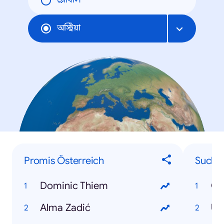
গ্লোবাল
অস্ট্রিয়া
Promis Österreich
Suchbe
Dominic Thiem
Co
Alma Zadić
US