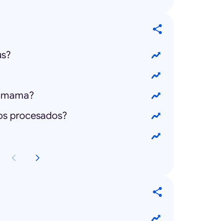
us?
e mama?
tos procesados?