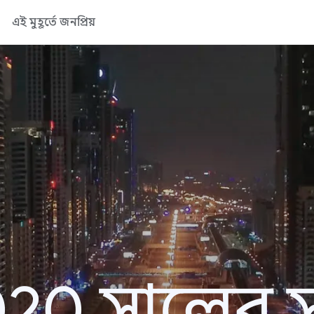
এই মুহূর্তে জনপ্রিয়
20 সালের সা