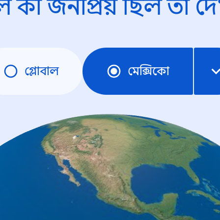
ে কী জনপ্রিয় ছিল তা দে
গ্লোবাল
মেক্সিকো