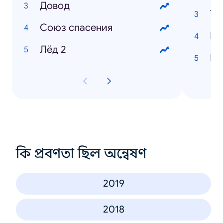
Довод
Тв
Союз cпасения
Ка
Лёд 2
Ни
কি প্রবণতা ছিল অন্বেষণ
2019
2018