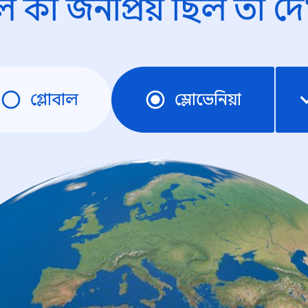
ে কী জনপ্রিয় ছিল তা দে
গ্লোবাল
স্লোভেনিয়া