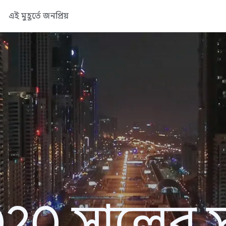
এই মুহূর্তে জনপ্রিয়
20 সালের সা