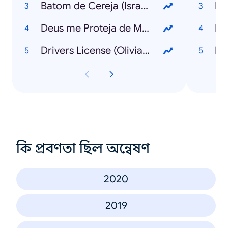
Batom de Cereja (Israel & Rodolffo)
Lu
Deus me Proteja de Mim (Chico César)
Lu
Drivers License (Olivia Rodrigo)
MC
কি প্রবণতা ছিল অন্বেষণ
2020
2019