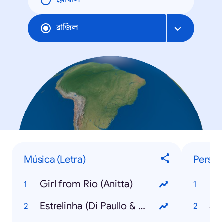
গ্লোবাল
ব্রাজিল
Música (Letra)
Person
Girl from Rio (Anitta)
Ka
Estrelinha (Di Paullo & Paulino com Marília Mendonça)
Síl