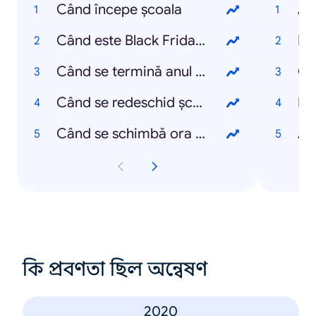
Când începe școala
Al
Când este Black Friday 2021
Em
Când se termină anul școlar 2021
Ch
Când se redeschid școlile
Da
Când se schimbă ora 2021
An
কি প্রবণতা ছিল অন্বেষণ
2020