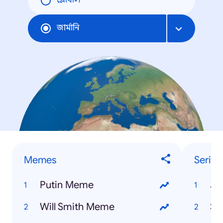
গ্লোবাল
জার্মানি
Memes
Serien
Putin Meme
Je
Will Smith Meme
St