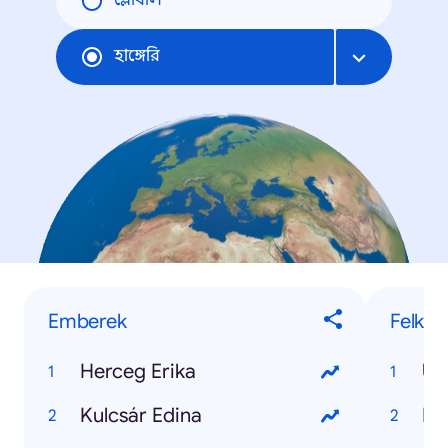
গ্লোবাল
হাঙ্গেরি
Emberek
Felkap
Herceg Erika
Uk
Kulcsár Edina
Né