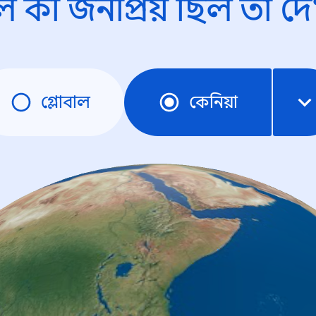
ে কী জনপ্রিয় ছিল তা দে
গ্লোবাল
কেনিয়া