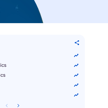
ics
ics