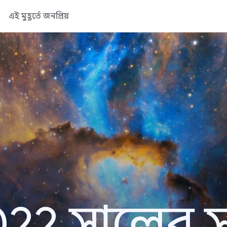
এই মুহূর্তে জনপ্রিয়
22 সালের সা