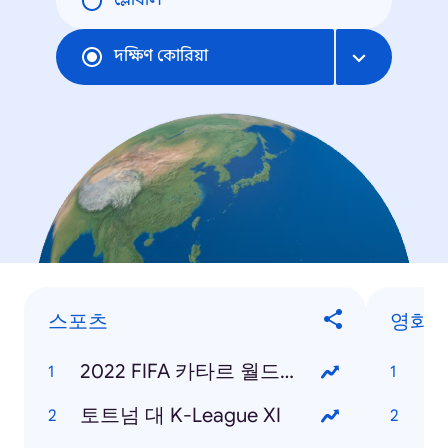
গ্লোবাল
দক্ষিণ কোরিয়া
스포츠
영화
2022 FIFA 카타르 월드컵
범
토트넘 대 K-League XI
탑