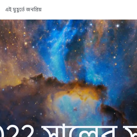
এই মুহূর্তে জনপ্রিয়
22 সালের সা