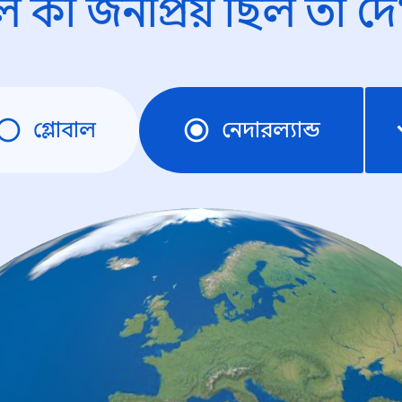
ে কী জনপ্রিয় ছিল তা দে
গ্লোবাল
নেদারল্যান্ড