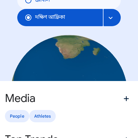
গ্লোবাল
দক্ষিণ আফ্রিকা
Media
People
Athletes