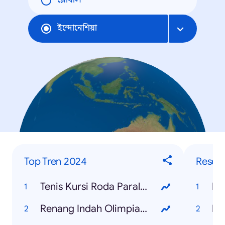
গ্লোবাল
ইন্দোনেশিয়া
Top Tren 2024
Resep
Tenis Kursi Roda Paralimpiade
Re
Renang Indah Olimpiade
Re