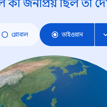
ে কী জনপ্রিয় ছিল তা দে
গ্লোবাল
তাইওয়ান