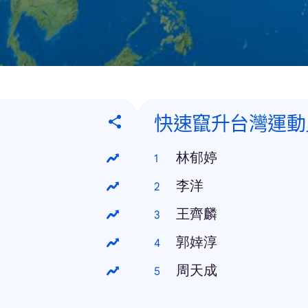
快速竄升台灣運動
林郁婷
李洋
王齊麟
郭婞淳
周天成