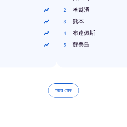
哈爾濱
熊本
布達佩斯
蘇美島
আরো লোড