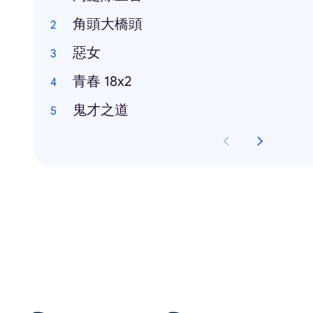
角頭大橋頭
惡女
青春 18x2
鬼才之道