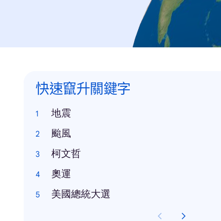
快速竄升關鍵字
地震
颱風
柯文哲
奧運
美國總統大選