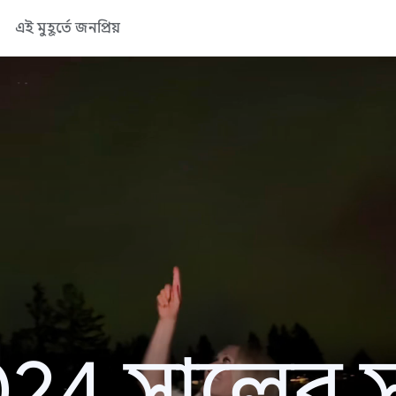
এই মুহূর্তে জনপ্রিয়
24 সালের সা