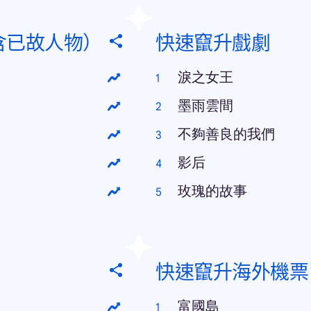
含已故人物）
快速竄升戲劇
淚之女王
墨雨雲間
不夠善良的我們
影后
玫瑰的故事
快速竄升海外機票
富國島