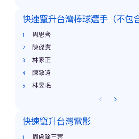
快速竄升台灣棒球選手（不包
周思齊
陳傑憲
林家正
陳致遠
林昱珉
快速竄升台灣電影
周處除三害