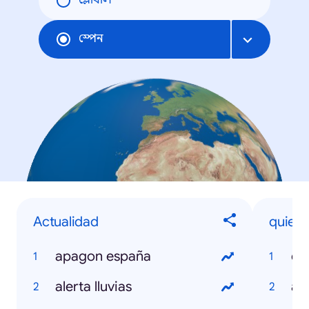
গ্লোবাল
স্পেন
Actualidad
quien e
apagon españa
el
alerta lluvias
an