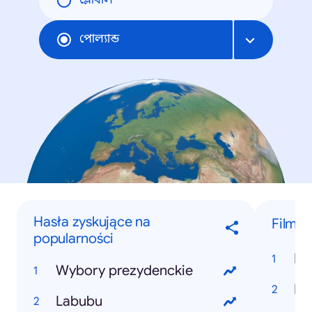
গ্লোবাল
পোল্যান্ড
Hasła zyskujące na
Filmy
popularności
Do
Wybory prezydenckie
Ko
Labubu