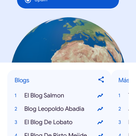
Blogs
Más P
El Blog Salmon
Yo
Blog Leopoldo Abadia
Ju
El Blog De Lobato
Ho
El Blog De Risto Mejide
Ma