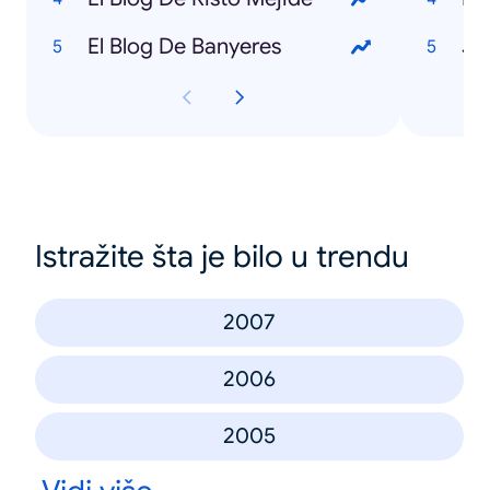
El Blog De Banyeres
Ju
Istražite šta je bilo u trendu
2007
2006
2005