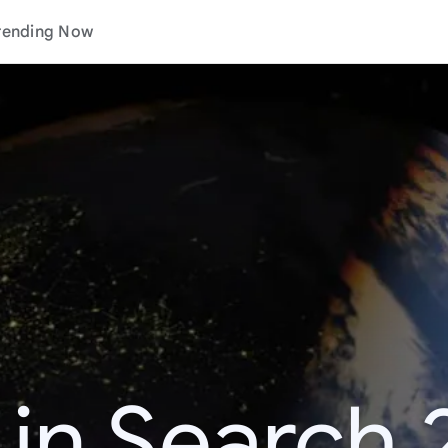
rending Now
 in Search