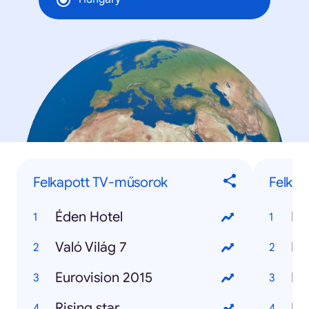
Felkapott TV-műsorok
Felkap
Éden Hotel
Fo
Való Világ 7
Me
Eurovision 2015
Hí
Rising star
Ne