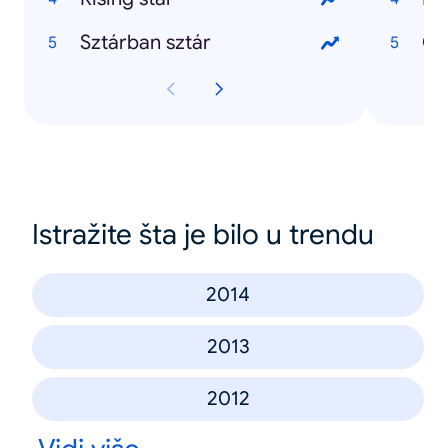
Sztárban sztár
Om
Istražite šta je bilo u trendu
2014
2013
2012