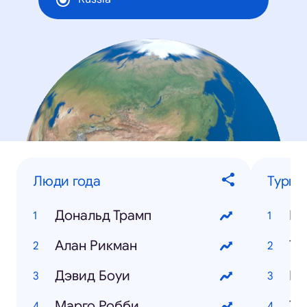
Люди года
Турис
Дональд Трамп
Кр
Алан Рикман
Ту
Дэвид Боуи
Пр
Марго Робби
Ту