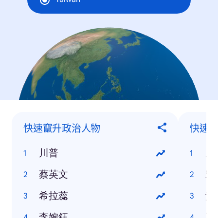
快速竄升政治人物
快速
川普
周
蔡英文
宋
希拉蕊
黃
李婉鈺
王