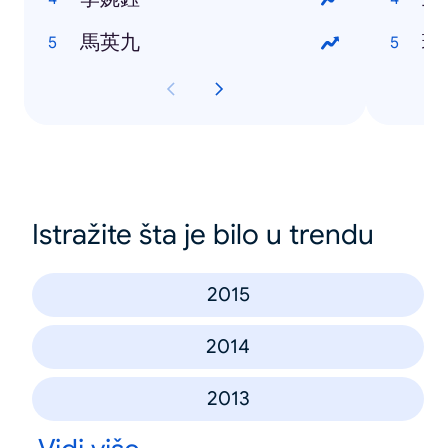
馬英九
瑪
Istražite šta je bilo u trendu
2015
2014
2013