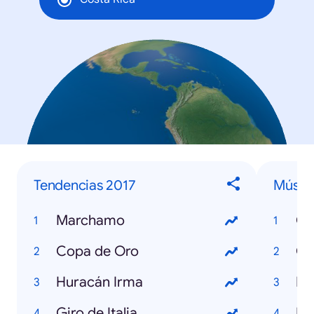
Tendencias 2017
Músic
Marchamo
Ch
Copa de Oro
Ch
Huracán Irma
De
Giro de Italia
Li