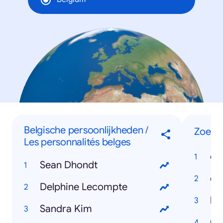
Belgische persoonlijkheden /
Zoeko
Les personnalités belges
co
Sean Dhondt
Delphine Lecompte
Sandra Kim
C