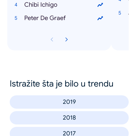
Chibi Ichigo
Jo
Peter De Graef
Istražite šta je bilo u trendu
2019
2018
2017