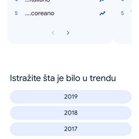
....coreano
Th
Istražite šta je bilo u trendu
2019
2018
2017