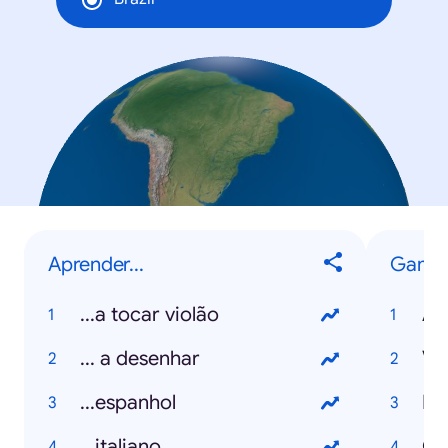
Aprender...
Game
...a tocar violão
Am
... a desenhar
Va
...espanhol
Fa
...italiano
Ge