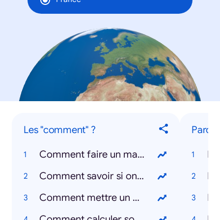
Les "comment" ?
Parole
Comment faire un masque ?
Ba
Comment savoir si on a le coronavirus ?
Dj
Comment mettre un masque ?
Le
Comment calculer son IMC ?
Le