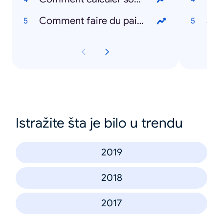
Comment faire du pain ?
Je
Istražite šta je bilo u trendu
2019
2018
2017