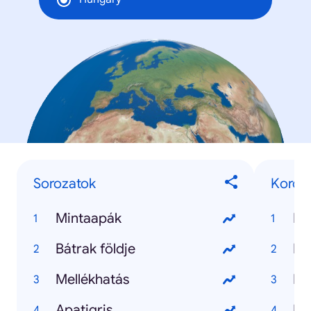
Sorozatok
Korona
Mintaapák
Ko
Bátrak földje
Ko
Mellékhatás
Ma
Apatigris
Kij