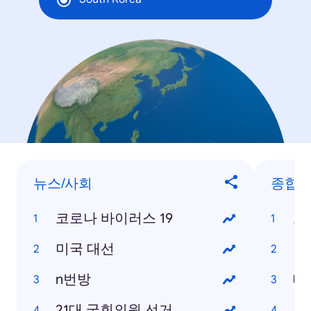
뉴스/사회
종합
코로나 바이러스 19
코
미국 대선
미
n번방
테
21대 국회의원 선거
이