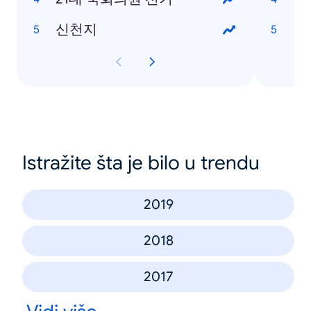
신천지
박
Istražite šta je bilo u trendu
2019
2018
2017