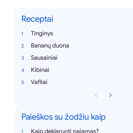
Receptai
Tinginys
Bananų duona
Sausainiai
Kibinai
Vafliai
Paieškos su žodžiu kaip
Kaip deklaruoti pajamas?