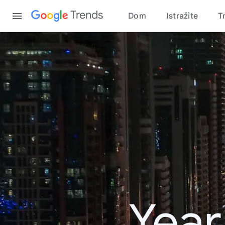
Content
Trends
Dom
Istražite
T
Year