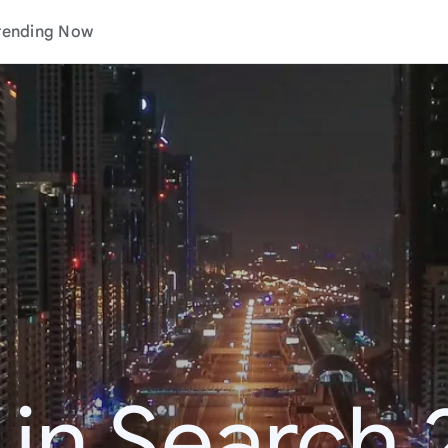
rending Now
 in Search