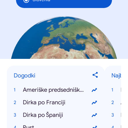
Dogodki
Najbolj
Ameriške predsedniške volitve
Ko
Dirka po Franciji
Ar
Dirka po Španiji
Ko
Pust
Di