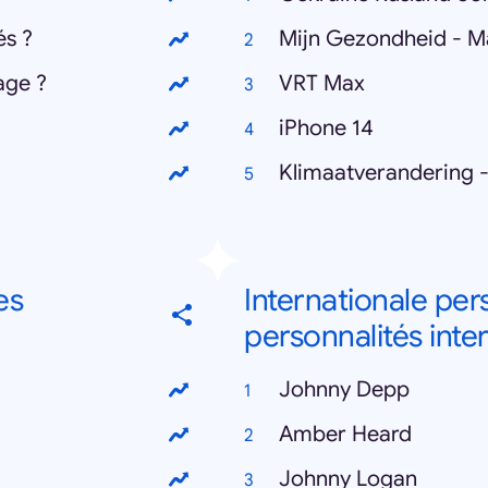
és ?
Mijn Gezondheid - M
age ?
VRT Max
iPhone 14
Klimaatverandering 
es
Internationale per
personnalités inte
Johnny Depp
Amber Heard
Johnny Logan