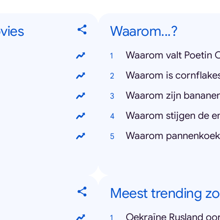
vies
Waarom...?
Waarom valt Poetin 
Waarom is cornflake
Waarom zijn banane
Waarom stijgen de en
Waarom pannenkoeke
Meest trending z
Oekraïne Rusland oor