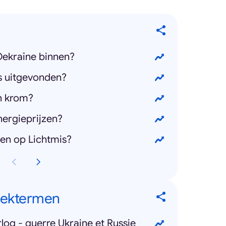
Oekraïne binnen?
s uitgevonden?
n krom?
ergieprijzen?
n op Lichtmis?
oektermen
log - guerre Ukraine et Russie