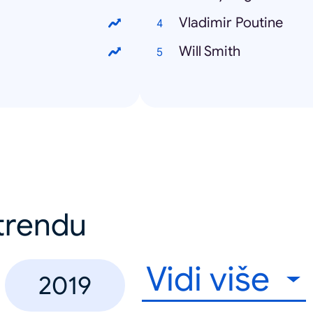
Vladimir Poutine
Will Smith
 trendu
Vidi više
2019