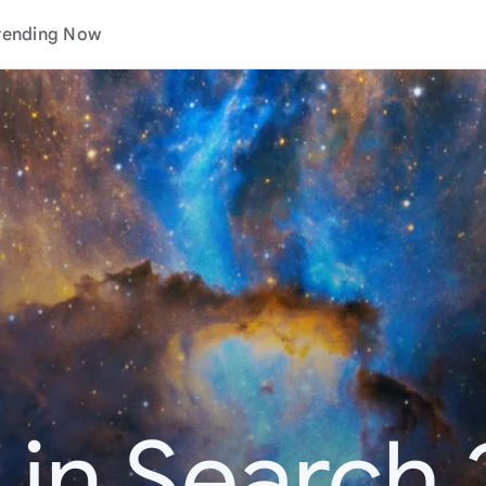
rending Now
 in Search