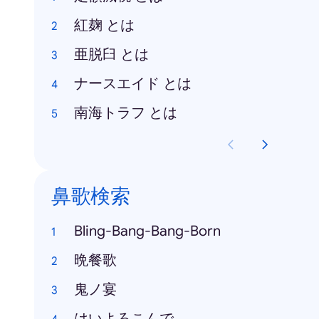
紅麹 とは
亜脱臼 とは
ナースエイド とは
南海トラフ とは
鼻歌検索
Bling-Bang-Bang-Born
晩餐歌
鬼ノ宴
はいよろこんで