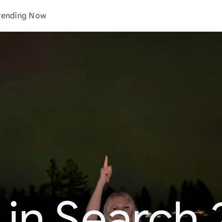
rending Now
 in Search