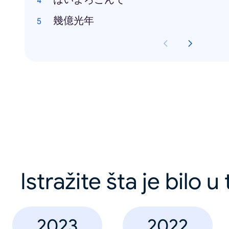
幾億光年
Istražite šta je bilo u
2023
2022