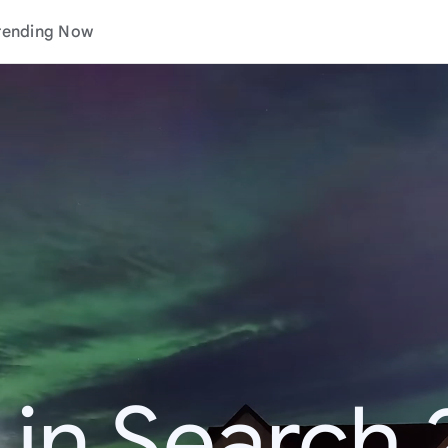
rending Now
 in Search