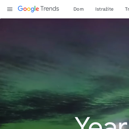
Content
Trends
Dom
Istražite
T
Year