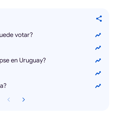
puede votar?
lipse en Uruguay?
ia?