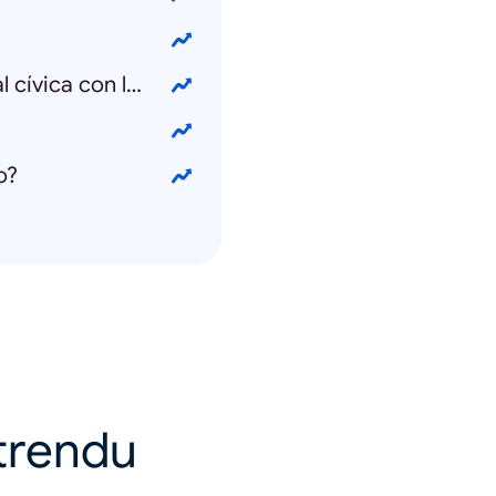
¿Cómo saber mi número de credencial cívica con la cédula?
o?
 trendu