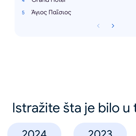
Άγιος Παΐσιος
Istražite šta je bilo u
2024
2023