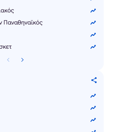
ιακός
ν Παναθηναϊκός
σκετ