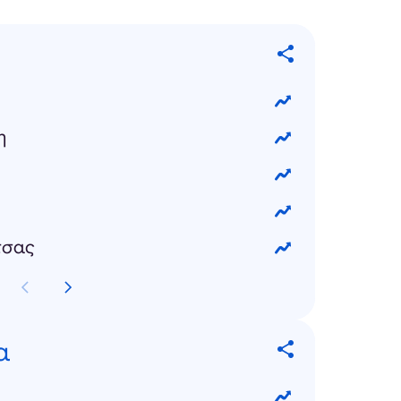
η
τσας
α