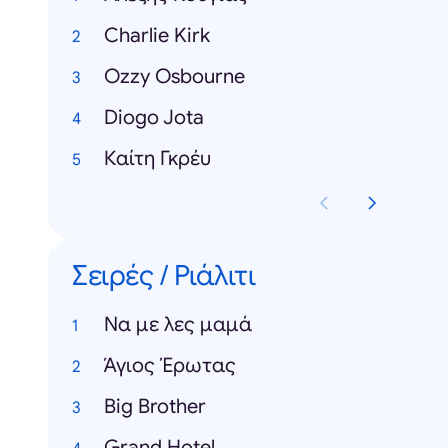
Charlie Kirk
Ozzy Osbourne
Diogo Jota
Καίτη Γκρέυ
Σειρές / Ριάλιτι
Να με λες μαμά
Άγιος Έρωτας
Big Brother
Grand Hotel