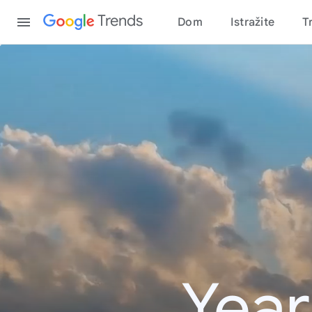
Content
Trends
Dom
Istražite
T
Year