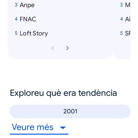
Anpe
Mich
FNAC
Air 
Loft Story
SFR
Exploreu què era tendència
2001
Veure més