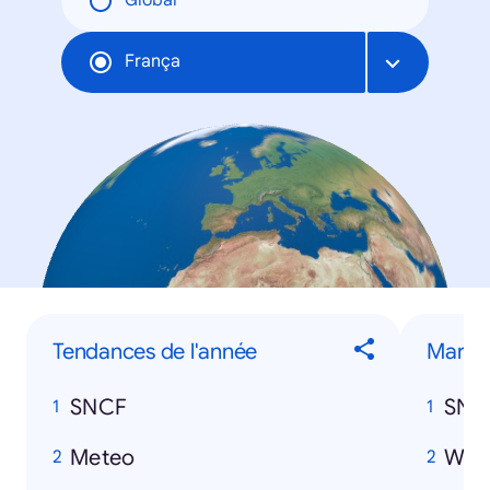
Global
França
Tendances de l'année
Marqu
SNCF
SNC
Meteo
Wan