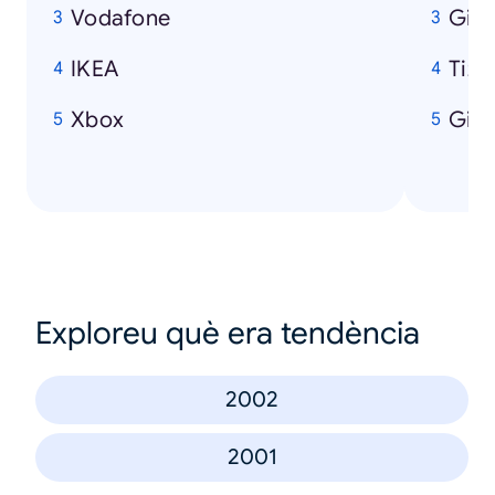
Vodafone
Gigi
IKEA
Tizi
Xbox
Gior
Exploreu què era tendència
2002
2001