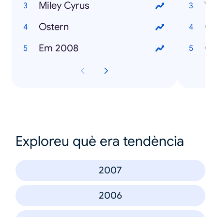
Miley Cyrus
We
Ostern
G
Em 2008
Go
Exploreu què era tendència
2007
2006