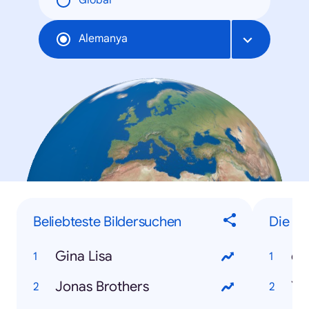
Global
Alemanya
Beliebteste Bildersuchen
Die hä
Gina Lisa
eB
Jonas Brothers
Yo