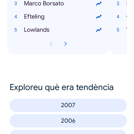
Marco Borsato
Ma
Efteling
Go
Lowlands
We
Exploreu què era tendència
2007
2006