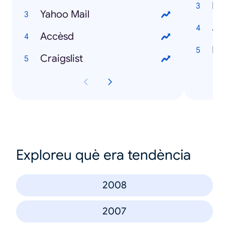
Na
Yahoo Mail
Jo
Accèsd
H1
Craigslist
Exploreu què era tendència
2008
2007