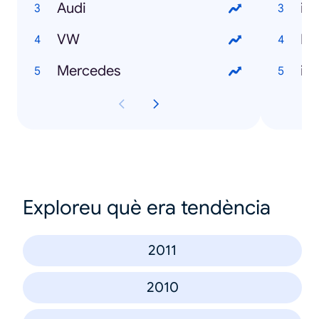
Audi
iP
VW
No
Mercedes
iP
Exploreu què era tendència
2011
2010