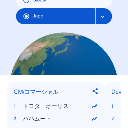
Global
Japó
CM/コマーシャル
Devic
トヨタ オーリス
iP
バハムート
ニ