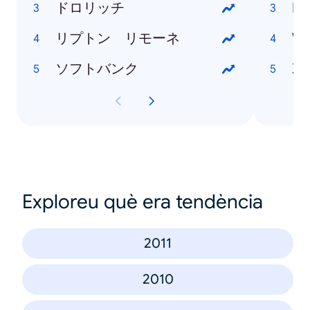
ドロリッチ
Ne
リプトン リモーネ
Wi
ソフトバンク
Xp
Exploreu què era tendència
2011
2010