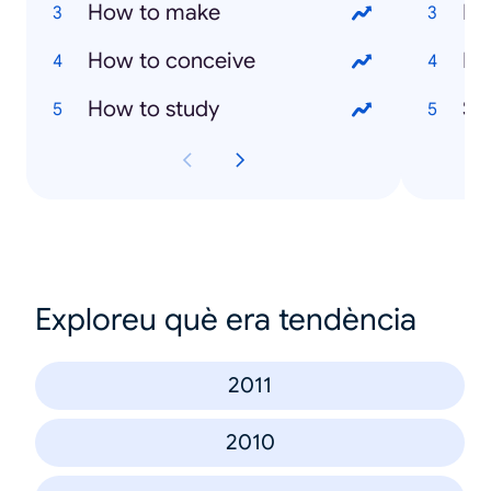
How to make
Ev
How to conceive
Ma
How to study
Sai
Exploreu què era tendència
2011
2010