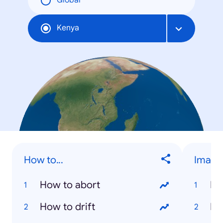
Global
Kenya
How to...
Image
How to abort
Na
How to drift
Ri