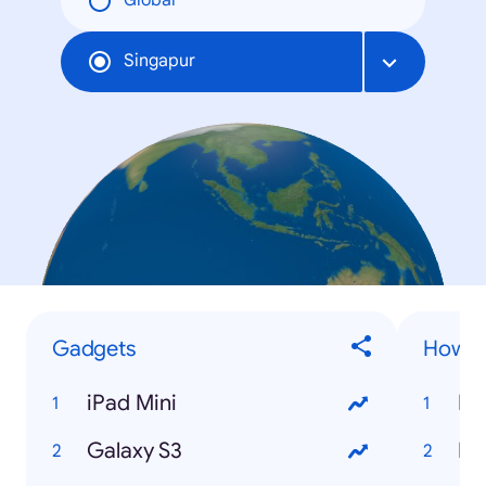
Global
Singapur
Gadgets
How to
iPad Mini
Ho
Galaxy S3
Ho