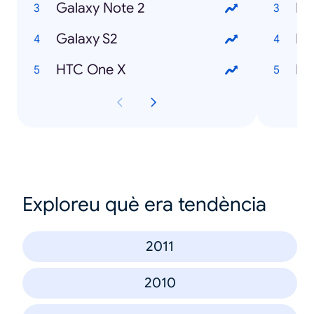
Galaxy Note 2
Ho
Galaxy S2
Ho
HTC One X
Ho
Exploreu què era tendència
2011
2010