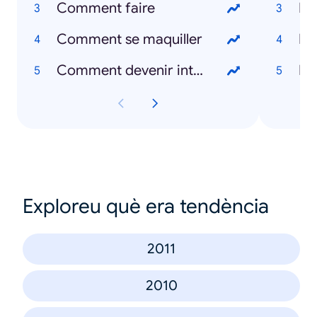
Comment faire
Ri
Comment se maquiller
Ro
Comment devenir intelligent
Ba
Exploreu què era tendència
2011
2010