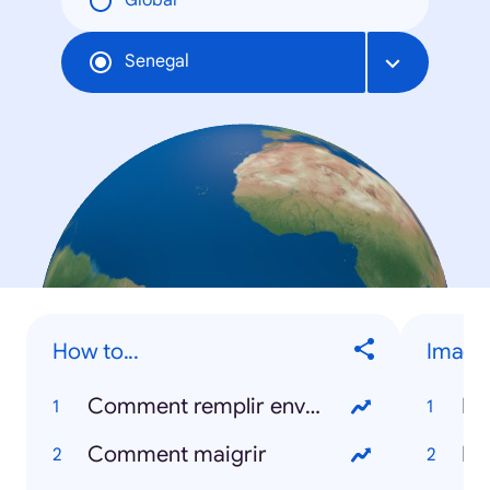
Global
Senegal
How to...
Image
Comment remplir enveloppe
Da
Comment maigrir
Me