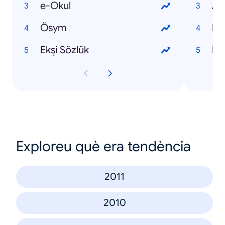
e-Okul
Al
Ösym
Du
Ekşi Sözlük
Kıb
Exploreu què era tendència
2011
2010