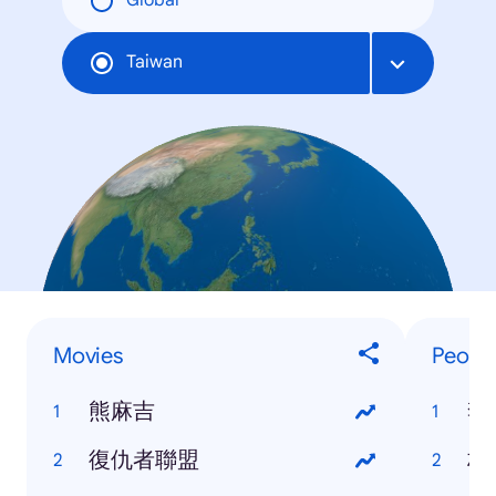
Global
Taiwan
Movies
Peopl
熊麻吉
李
復仇者聯盟
林