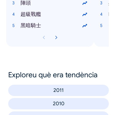
陣頭
吳
超級戰艦
Ma
黑暗騎士
台
Exploreu què era tendència
2011
2010