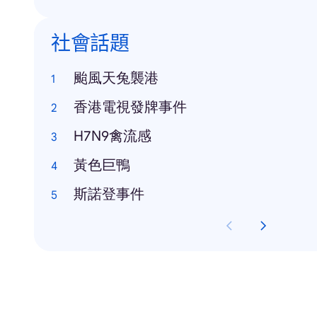
社會話題
颱風天兔襲港
香港電視發牌事件
H7N9禽流感
黃色巨鴨
斯諾登事件