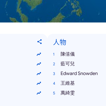
人物
陳僖儀
藍可兒
Edward Snowden
王維基
萬綺雯