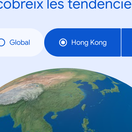
obreix les tendèncie
Global
Hong Kong